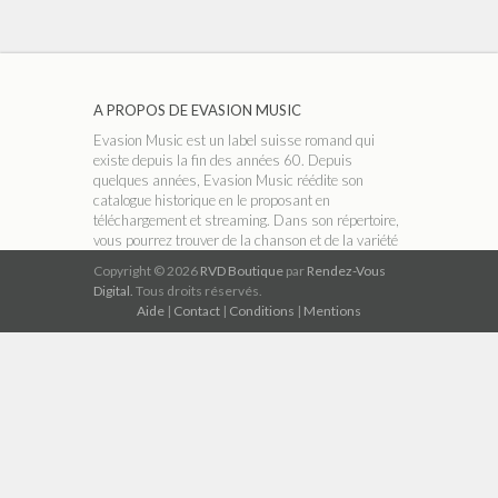
A PROPOS DE EVASION MUSIC
Evasion Music est un label suisse romand qui
existe depuis la fin des années 60. Depuis
quelques années, Evasion Music réédite son
catalogue historique en le proposant en
téléchargement et streaming. Dans son répertoire,
vous pourrez trouver de la chanson et de la variété
française, du rock, du jazz, de la musique
Copyright © 2026
RVD Boutique
par
Rendez-Vous
classique ou encore de la musique traditionnelle.
Digital.
Tous droits réservés.
Aide
|
Contact
|
Conditions
|
Mentions
A PROPOS DE RVD BOUTIQUE
RVD Boutique est un réseau indépendant de
magasins thématiques qui permet de télécharger
légalement de la musique au format numérique
MP3 320 kbit/s compatible avec tous les
ordinateurs, tablettes, téléphones mobiles et
lecteurs de musique numériques du marché.