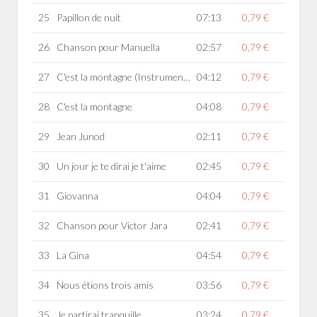
25
Papillon de nuit
07:13
0,79 €
26
Chanson pour Manuella
02:57
0,79 €
27
C'est la montagne (Instrumental)
04:12
0,79 €
28
C'est la montagne
04:08
0,79 €
29
Jean Junod
02:11
0,79 €
30
Un jour je te dirai je t'aime
02:45
0,79 €
31
Giovanna
04:04
0,79 €
32
Chanson pour Victor Jara
02:41
0,79 €
33
La Gina
04:54
0,79 €
34
Nous étions trois amis
03:56
0,79 €
35
Je partirai tranquille
03:24
0,79 €