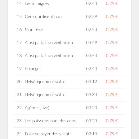
14
Les immigrés
02:43
0,79 €
15
Ceux qui disent non
02:59
0,79 €
16
Mon père
02:53
0,79 €
17
Ainsi parlait un vieil indien
03:49
0,79 €
18
Ainsi parlait un vieil indien
03:53
0,79 €
19
Etranger
02:43
0,79 €
20
Helvétiquement vôtre
03:12
0,79 €
21
Helvétiquement vôtre
03:30
0,79 €
22
Agénor (Live)
03:23
0,79 €
23
Les poissons sont des cons
03:20
0,79 €
24
Pour se payer des yachts
02:10
0,79 €