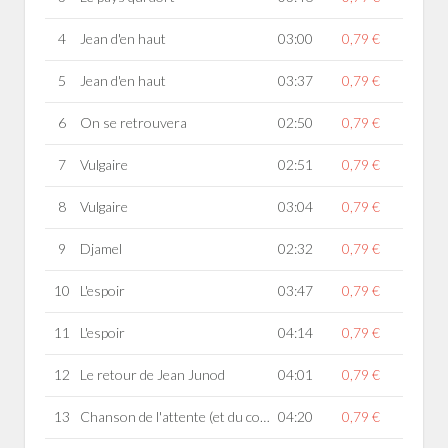
4
Jean d'en haut
03:00
0,79 €
5
Jean d'en haut
03:37
0,79 €
6
On se retrouvera
02:50
0,79 €
7
Vulgaire
02:51
0,79 €
8
Vulgaire
03:04
0,79 €
9
Djamel
02:32
0,79 €
10
L'espoir
03:47
0,79 €
11
L'espoir
04:14
0,79 €
12
Le retour de Jean Junod
04:01
0,79 €
13
Chanson de l'attente (et du confinement)
04:20
0,79 €