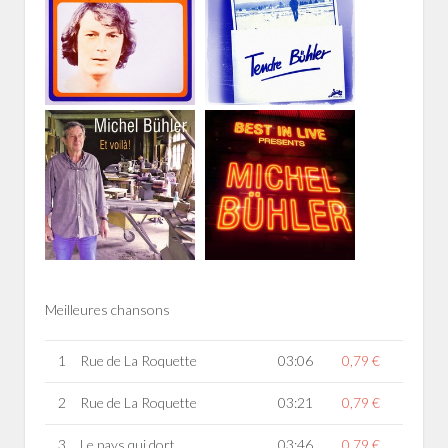
Meilleures chansons
1
Rue de La Roquette
03:06
0,79 €
2
Rue de La Roquette
03:21
0,79 €
3
Le pays qui dort
03:46
0,79 €