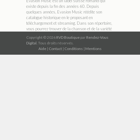
Evasion Music est un label suisse romand qui
existe depuis la fin des années 60. Depuis
quelques années, Evasion Music réédite son
catalogue historique en le proposant en
téléchargement et streaming. Dans son répertoire,
vous pourrez trouver de la chanson et de la variété
française, du rock, du jazz, de la musique
Copyright © 2026
RVD Boutique
par
Rendez-Vous
classique ou encore de la musique traditionnelle.
Digital.
Tous droits réservés.
Aide
|
Contact
|
Conditions
|
Mentions
A PROPOS DE RVD BOUTIQUE
RVD Boutique est un réseau indépendant de
magasins thématiques qui permet de télécharger
légalement de la musique au format numérique
MP3 320 kbit/s compatible avec tous les
ordinateurs, tablettes, téléphones mobiles et
lecteurs de musique numériques du marché.
ABONNEZ-VOUS À NOTRE NEWSLETTER
GO !