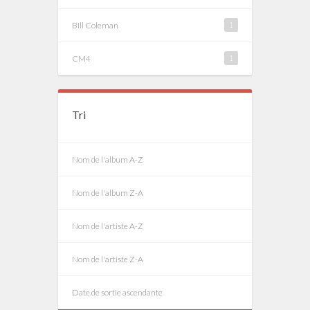
Bill Coleman
1
CM4
1
Tri
Nom de l'album A-Z
Nom de l'album Z-A
Nom de l'artiste A-Z
Nom de l'artiste Z-A
Date de sortie ascendante