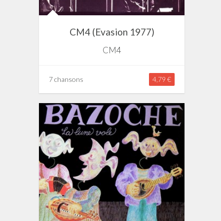
CM4 (Evasion 1977)
CM4
7 chansons
4,79 €