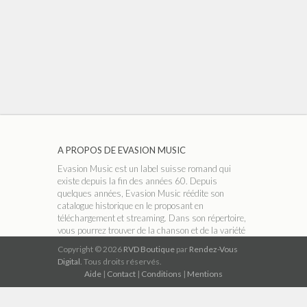
A PROPOS DE EVASION MUSIC
Evasion Music est un label suisse romand qui
existe depuis la fin des années 60. Depuis
quelques années, Evasion Music réédite son
catalogue historique en le proposant en
téléchargement et streaming. Dans son répertoire,
vous pourrez trouver de la chanson et de la variété
française, du rock, du jazz, de la musique
Copyright © 2026
RVD Boutique
par
Rendez-Vous
classique ou encore de la musique traditionnelle.
Digital.
Tous droits réservés.
Aide
|
Contact
|
Conditions
|
Mentions
A PROPOS DE RVD BOUTIQUE
RVD Boutique est un réseau indépendant de
magasins thématiques qui permet de télécharger