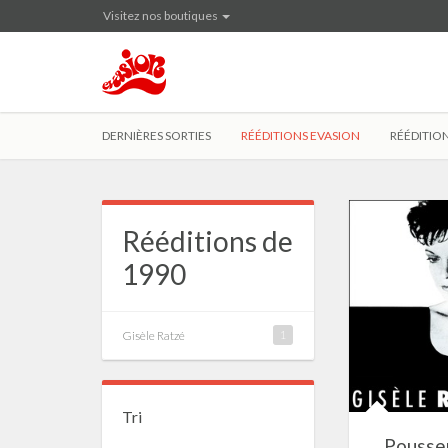
Visitez nos boutiques
DERNIÈRES SORTIES
RÉÉDITIONS EVASION
RÉÉDITION
Rééditions de
1990
Gisèle Ratzé
1
Tri
Pousser