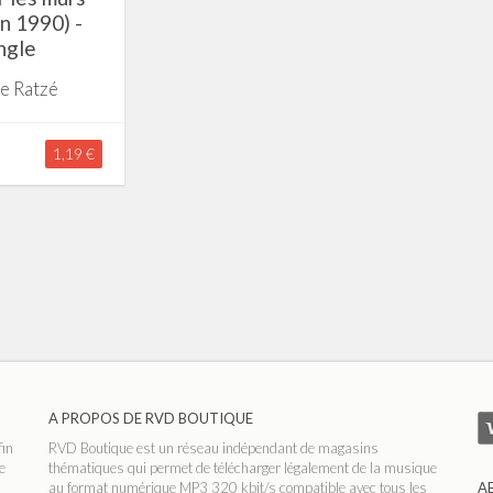
n 1990) -
ngle
e Ratzé
1,19 €
A PROPOS DE RVD BOUTIQUE
fin
RVD Boutique est un réseau indépendant de magasins
e
thématiques qui permet de télécharger légalement de la musique
au format numérique MP3 320 kbit/s compatible avec tous les
A