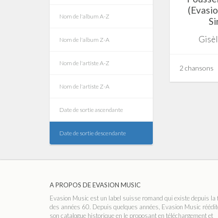
(Evasio
Nom de l'album A-Z
Si
Gisèl
Nom de l'album Z-A
Nom de l'artiste A-Z
2 chansons
Nom de l'artiste Z-A
Date de sortie ascendante
Date de sortie descendante
A PROPOS DE EVASION MUSIC
Evasion Music est un label suisse romand qui existe depuis la 
des années 60. Depuis quelques années, Evasion Music réédit
son catalogue historique en le proposant en téléchargement et