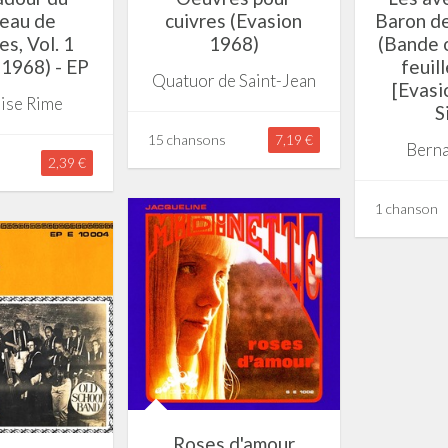
eau de
cuivres (Evasion
Baron d
s, Vol. 1
1968)
(Bande o
 1968) - EP
feuil
Quatuor de Saint-Jean
[Evasi
ise Rime
S
15 chansons
7,19 €
Berna
2,39 €
1 chanson
Roses d'amour