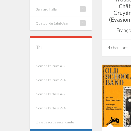
Chât
Bernard Haller
1
Gruyère
(Evasion
Quatuor de Saint-Jean
1
Franço
Tri
4 chansons
Nom de l'album A-Z
Nom de l'album Z-A
Nom de l'artiste A-Z
Nom de l'artiste Z-A
Date de sortie ascendante