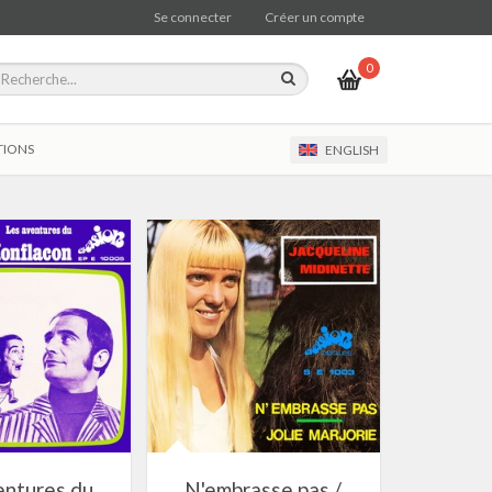
Se connecter
Créer un compte
0
TIONS
ENGLISH
entures du
N'embrasse pas /