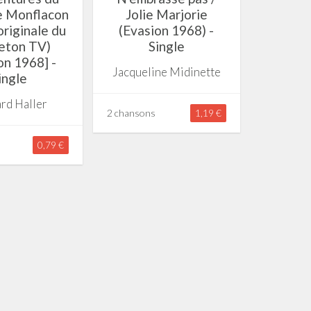
e Monflacon
Jolie Marjorie
riginale du
(Evasion 1968) -
leton TV)
Single
on 1968] -
Jacqueline Midinette
ingle
rd Haller
2 chansons
1,19 €
0,79 €