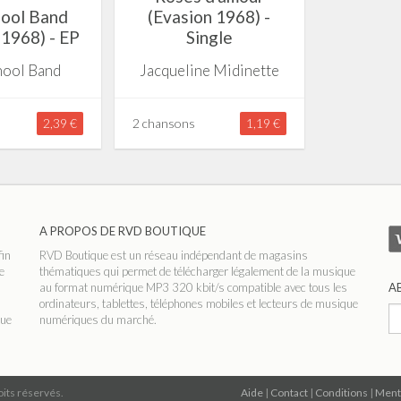
hool Band
(Evasion 1968) -
 1968) - EP
Single
hool Band
Jacqueline Midinette
2,39 €
2 chansons
1,19 €
A PROPOS DE RVD BOUTIQUE
fin
RVD Boutique est un réseau indépendant de magasins
e
thématiques qui permet de télécharger légalement de la musique
au format numérique MP3 320 kbit/s compatible avec tous les
A
ordinateurs, tablettes, téléphones mobiles et lecteurs de musique
que
numériques du marché.
its réservés.
Aide
|
Contact
|
Conditions
|
Ment