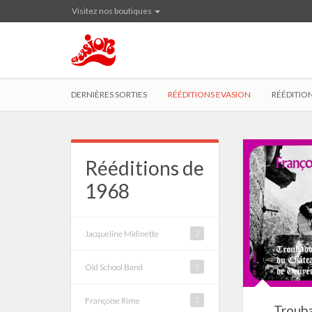
Visitez nos boutiques
DERNIÈRES SORTIES
RÉÉDITIONS EVASION
RÉÉDITION
Rééditions de
1968
Jacqueline Midinette
2
Old School Band
1
Françoise Rime
1
Troub