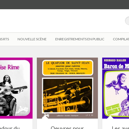
S RTS
NOUVELLE SCÈNE
ENREGISTREMENTS EN PUBLIC
COMPILA
adour du
Oeuvres pour
Les av