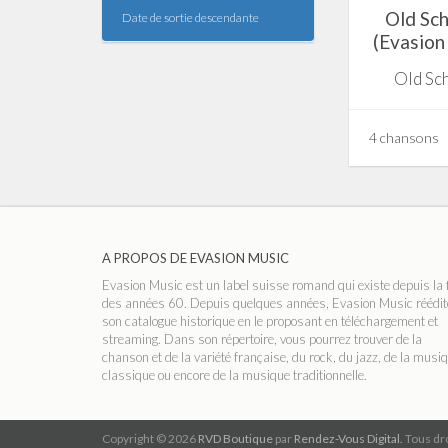
Old Sc
Date de sortie descendante
(Evasion
Old Sc
4 chansons
A PROPOS DE EVASION MUSIC
Evasion Music est un label suisse romand qui existe depuis la 
des années 60. Depuis quelques années, Evasion Music réédit
son catalogue historique en le proposant en téléchargement et
streaming. Dans son répertoire, vous pourrez trouver de la
chanson et de la variété française, du rock, du jazz, de la musi
classique ou encore de la musique traditionnelle.
Copyright © 2026
RVD Boutique
par
Rendez-Vous Digital.
Tous dro