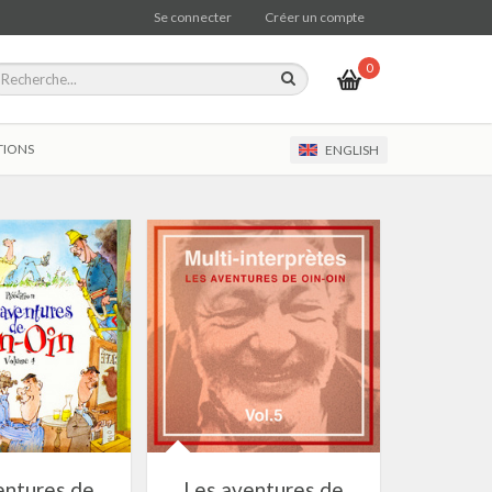
Se connecter
Créer un compte
0
TIONS
ENGLISH
entures de
Les aventures de