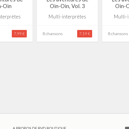
n-Oin
Oin-Oin, Vol. 3
Oin-O
nterprètes
Multi-interprètes
Multi-
7,99 €
8 chansons
7,19 €
8 chansons
A PROPOS DE RVD BOUTIQUE