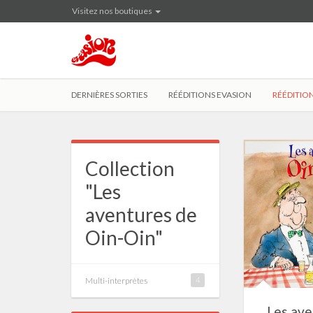
Visitez nos boutiques
DERNIÈRES SORTIES
RÉÉDITIONS EVASION
RÉÉDITION
Collection
"Les
aventures de
Oin-Oin"
Multi-interprètes
4
Les ave