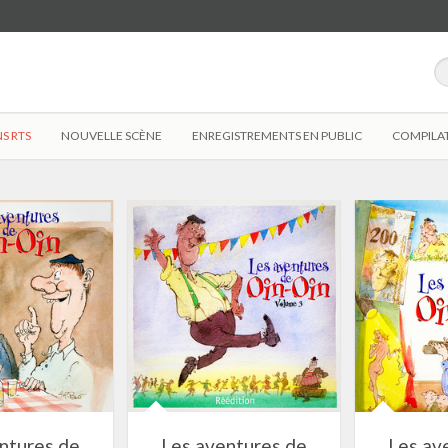
S RTS
NOUVELLE SCÈNE
ENREGISTREMENTS EN PUBLIC
COMPILA
ntures de
Les aventures de
Les av