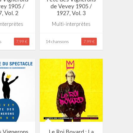
ey 1905 /
de Vevey 1905 /
, Vol. 2
1927, Vol. 3
interprètes
Multi-interprètes
s
7,99 €
14 chansons
7,99 €
s Vignerons
Le Roi Bovard : La