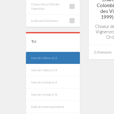
Choeur de La Fête des
Colombi
1
Vignerons
des V
1999) 
Le Bovard Orchestra
1
Choeur de
Vignerons
Orc
Tri
2 chansons
Nom de l'album A-Z
Nom de l'album Z-A
Nom de l'artiste A-Z
Nom de l'artiste Z-A
Date de sortie ascendante