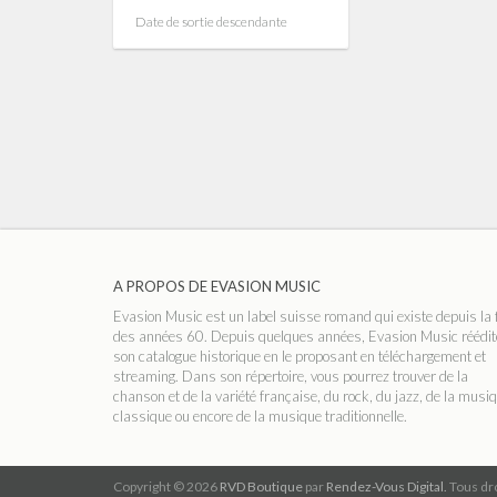
Date de sortie descendante
A PROPOS DE EVASION MUSIC
Evasion Music est un label suisse romand qui existe depuis la 
des années 60. Depuis quelques années, Evasion Music réédit
son catalogue historique en le proposant en téléchargement et
streaming. Dans son répertoire, vous pourrez trouver de la
chanson et de la variété française, du rock, du jazz, de la musi
classique ou encore de la musique traditionnelle.
Copyright © 2026
RVD Boutique
par
Rendez-Vous Digital.
Tous dro