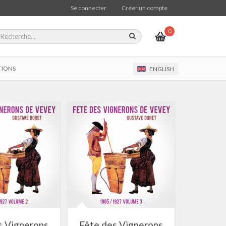
Se connecter
Créer un compte
0
TIONS
ENGLISH
s Vignerons
Fête des Vignerons