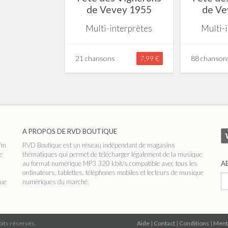
de Vevey 1955
de Ve
Multi-interprètes
Multi-
21 chansons
7,99 €
88 chanson
A PROPOS DE RVD BOUTIQUE
fin
RVD Boutique est un réseau indépendant de magasins
e
thématiques qui permet de télécharger légalement de la musique
au format numérique MP3 320 kbit/s compatible avec tous les
A
ordinateurs, tablettes, téléphones mobiles et lecteurs de musique
que
numériques du marché.
its réservés.
Aide
|
Contact
|
Conditions
|
Ment