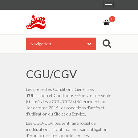
Basculer
d'un
0
état
de
Navigation
la
navigation
à
CGU/CGV
l'autre
Les présentes Conditions Générales
d'Utilisation et Conditions Générales de Vente
(ci-après les « CGU/CGV ») déterminent, au
1er octobre 2015, les conditions d'accès et
d'utilisation du Site et du Service.
Les CGU/CGV peuvent faire l’objet de
modifications à tout moment sans obligation
d’en informer personnellement les