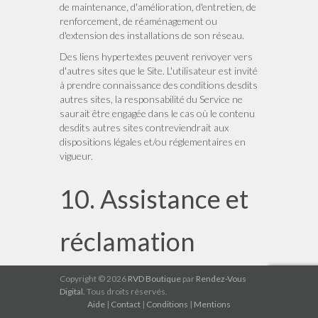
de maintenance, d'amélioration, d'entretien, de
renforcement, de réaménagement ou
d'extension des installations de son réseau.
Des liens hypertextes peuvent renvoyer vers
d'autres sites que le Site. L'utilisateur est invité
à prendre connaissance des conditions desdits
autres sites, la responsabilité du Service ne
saurait être engagée dans le cas où le contenu
desdits autres sites contreviendrait aux
dispositions légales et/ou réglementaires en
vigueur.
10. Assistance et
réclamation
Pour toute information, assitance ou
Copyright © 2026
RVD Boutique
par
Rendez-Vous
réclamation, le service clientèle est disponible
Digital.
Tous droits réservés.
depuis le site
Aide
|
Contact
http://support.rvd.boutique
|
Conditions
|
Mentions