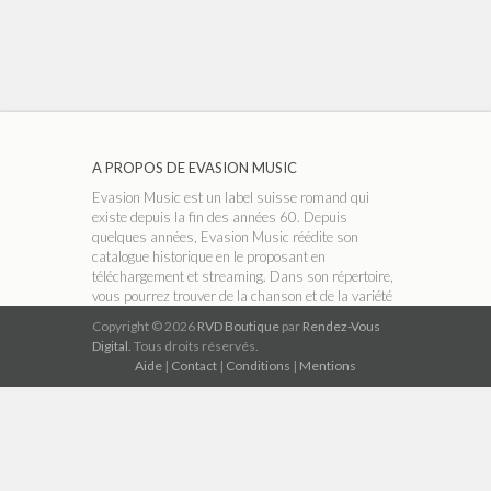
A PROPOS DE EVASION MUSIC
Evasion Music est un label suisse romand qui
existe depuis la fin des années 60. Depuis
quelques années, Evasion Music réédite son
catalogue historique en le proposant en
téléchargement et streaming. Dans son répertoire,
vous pourrez trouver de la chanson et de la variété
française, du rock, du jazz, de la musique
Copyright © 2026
RVD Boutique
par
Rendez-Vous
classique ou encore de la musique traditionnelle.
Digital.
Tous droits réservés.
Aide
|
Contact
|
Conditions
|
Mentions
A PROPOS DE RVD BOUTIQUE
RVD Boutique est un réseau indépendant de
magasins thématiques qui permet de télécharger
légalement de la musique au format numérique
MP3 320 kbit/s compatible avec tous les
ordinateurs, tablettes, téléphones mobiles et