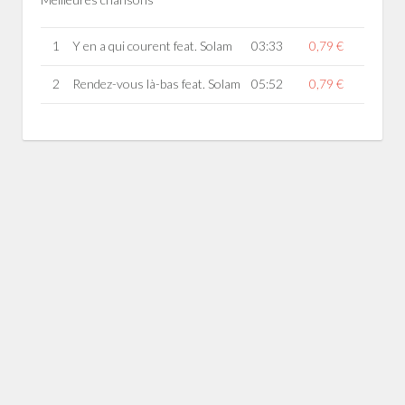
1
Y en a qui courent feat. Solam
03:33
0,79 €
2
Rendez-vous là-bas feat. Solam
05:52
0,79 €